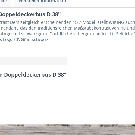
gabe
Hersteller Information
Doppeldeckerbus D 38"
trast Dem zeitgleich erscheinenden 1:87-Modell stellt WIKING auch d
endant, das den traditionsreichen Maßstabskontrast von H0 und 
Fahrgestell schwarzgrau. Dachfläche silbergrau bedruckt. Seitliche
es Logo ?BVG? in schwarz.
er Doppeldeckerbus D 38"