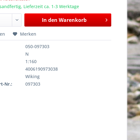
sandfertig, Lieferzeit ca. 1-3 Werktage
In den
Warenkorb
hen
Merken
050-097303
N
1:160
4006190973038
Wiking
rt-Nr.:
097303