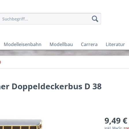
Modelleisenbahn
Modellbau
Carrera
Literatur
0
iner Doppeldeckerbus D 38
9,49 €
inkl. MwSt.
zzg