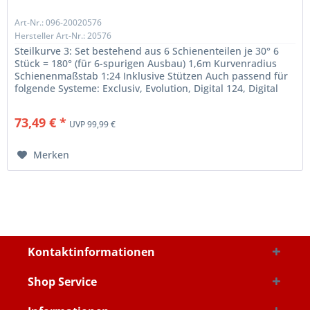
Art-Nr.: 096-20020576
Hersteller Art-Nr.: 20576
Steilkurve 3: Set bestehend aus 6 Schienenteilen je 30° 6
Stück = 180° (für 6-spurigen Ausbau) 1,6m Kurvenradius
Schienenmaßstab 1:24 Inklusive Stützen Auch passend für
folgende Systeme: Exclusiv, Evolution, Digital 124, Digital
132
73,49 € *
UVP 99,99 €
Merken
Kontaktinformationen
Shop Service