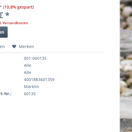
 *
(10,8% gespart)
€ *
l. Versandkosten
en
hen
Merken
001-060135
Alle
Alle
4001883601359
Märklin
rt-Nr.:
60135