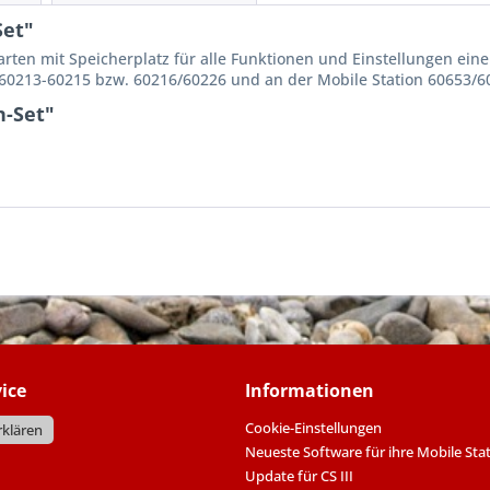
Set"
ten mit Speicherplatz für alle Funktionen und Einstellungen eine
n 60213-60215 bzw. 60216/60226 und an der Mobile Station 60653/
n-Set"
ice
Informationen
Cookie-Einstellungen
rklären
Neueste Software für ihre Mobile Sta
Update für CS III