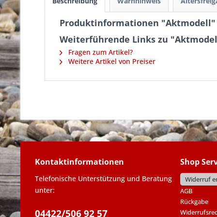
Beschreibung
Warnhinweis
Altersfrei
Produktinformationen "Aktmodell"
Weiterführende Links zu "Aktmodel
Fragen zum Artikel?
Weitere Artikel von Preiser
Kontaktinformationen
Shop Serv
Telefonische Unterstützung und Beratung
Widerruf e
unter:
AGB
Rückgabe
04422/506 92 57
Widerrufsre