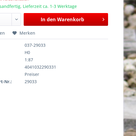
sandfertig, Lieferzeit ca. 1-3 Werktage
In den
Warenkorb
hen
Merken
037-29033
H0
1:87
4041032290331
Preiser
rt-Nr.:
29033