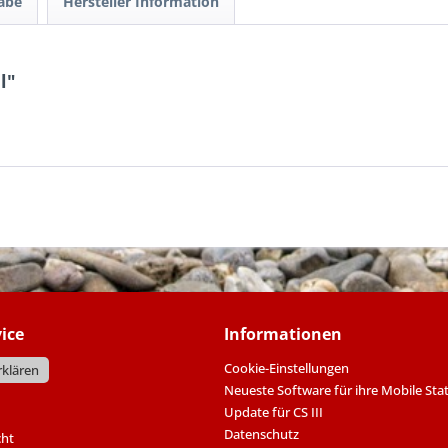
gabe
Hersteller Information
l"
ice
Informationen
Cookie-Einstellungen
rklären
Neueste Software für ihre Mobile Sta
Update für CS III
Datenschutz
cht