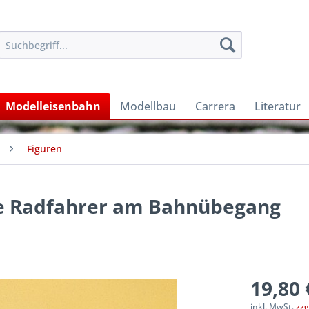
Modelleisenbahn
Modellbau
Carrera
Literatur
Figuren
de Radfahrer am Bahnübegang
19,80 
inkl. MwSt.
zzg