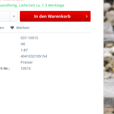
sandfertig, Lieferzeit ca. 1-3 Werktage
In den
Warenkorb
hen
Merken
037-10515
H0
1:87
4041032105154
Preiser
rt-Nr.:
10515