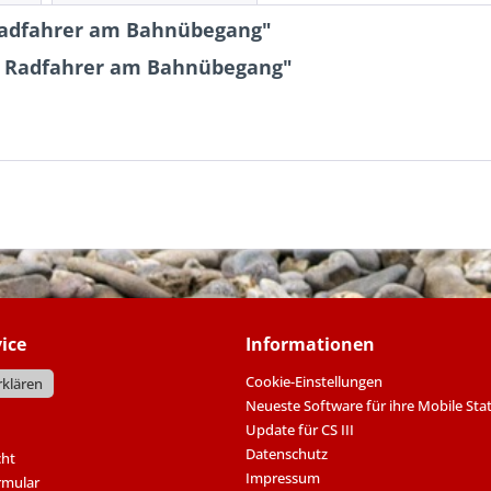
Radfahrer am Bahnübegang"
e Radfahrer am Bahnübegang"
ice
Informationen
Cookie-Einstellungen
rklären
Neueste Software für ihre Mobile Sta
Update für CS III
Datenschutz
cht
Impressum
rmular