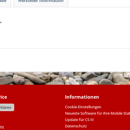
gabe
Hersteller Information
"
ice
Informationen
Cookie-Einstellungen
rklären
Neueste Software für ihre Mobile Sta
Update für CS III
Datenschutz
cht