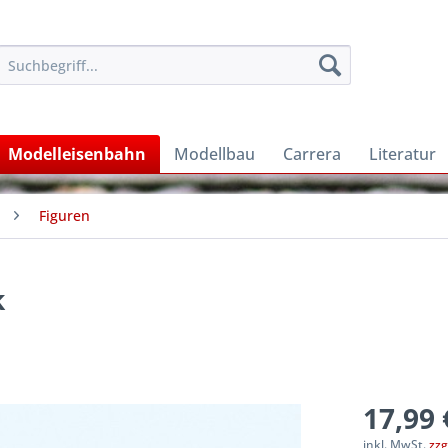
Modelleisenbahn
Modellbau
Carrera
Literatur
Figuren
k
17,99 
inkl. MwSt.
zzg