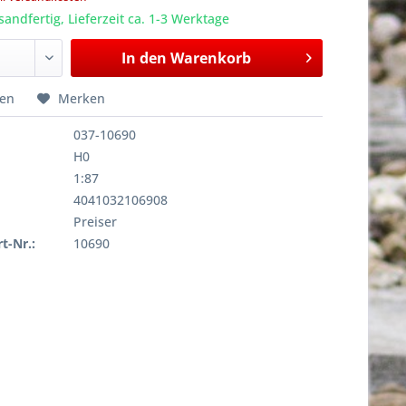
sandfertig, Lieferzeit ca. 1-3 Werktage
In den
Warenkorb
hen
Merken
037-10690
H0
1:87
4041032106908
Preiser
rt-Nr.:
10690