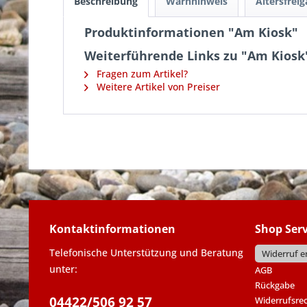
Beschreibung
Warnhinweis
Altersfrei
Produktinformationen "Am Kiosk"
Weiterführende Links zu "Am Kiosk
Fragen zum Artikel?
Weitere Artikel von Preiser
Kontaktinformationen
Shop Serv
Telefonische Unterstützung und Beratung
Widerruf e
unter:
AGB
Rückgabe
04422/506 92 57
Widerrufsre