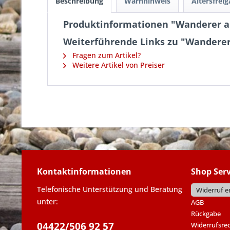
Beschreibung
Warnhinweis
Altersfrei
Produktinformationen "Wanderer 
Weiterführende Links zu "Wander
Fragen zum Artikel?
Weitere Artikel von Preiser
Kontaktinformationen
Shop Serv
Telefonische Unterstützung und Beratung
Widerruf e
unter:
AGB
Rückgabe
04422/506 92 57
Widerrufsre