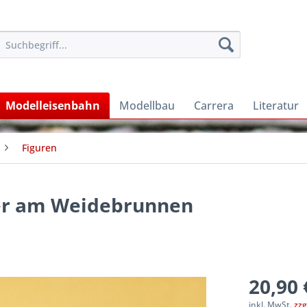
Modelleisenbahn
Modellbau
Carrera
Literatur
Figuren
rer am Weidebrunnen
20,90 
inkl. MwSt.
zzg