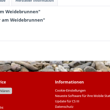
gabe
Hersteller Information
am Weidebrunnen"
er am Weidebrunnen"
ice
Informationen
Cookie-Einstellungen
rklären
Neueste Software für ihre Mobile Sta
Update für CS III
Datenschutz
cht