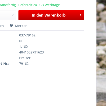
sandfertig, Lieferzeit ca. 1-3 Werktage
In den
Warenkorb
hen
Merken
037-79162
N
1:160
4041032791623
Preiser
rt-Nr.:
79162